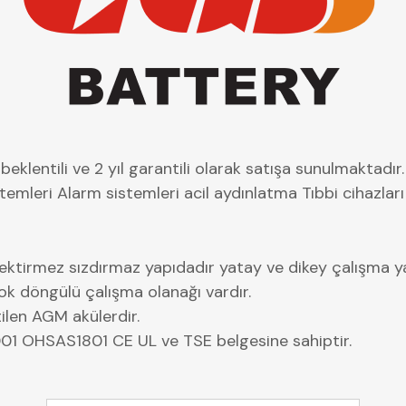
eklentili ve 2 yıl garantili olarak satışa sunulmaktadır.
emleri Alarm sistemleri acil aydınlatma Tıbbi cihazları
rektirmez sızdırmaz yapıdadır yatay ve dikey çalışma ya
Çok döngülü çalışma olanağı vardır.
tilen AGM akülerdir.
01 OHSAS1801 CE UL ve TSE belgesine sahiptir.