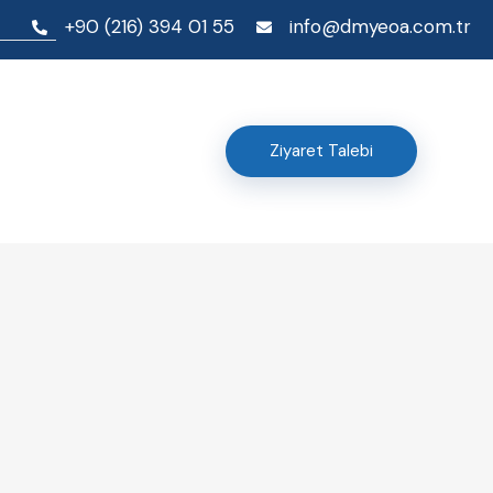
+90 (216) 394 01 55
info@dmyeoa.com.tr
Ziyaret Talebi