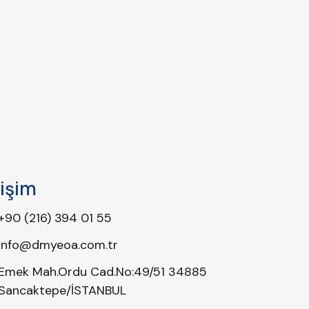
tişim
+90 (216) 394 01 55
info@dmyeoa.com.tr
Emek Mah.Ordu Cad.No:49/51 34885
Sancaktepe/İSTANBUL