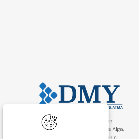
DMY Elektrik Otomasyon
Aydınlatma A.Ş. , 2020 yılında Alga,
Savior ve Na-De firmalarının