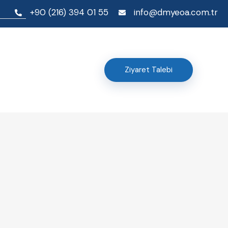
+90 (216) 394 01 55
info@dmyeoa.com.tr
Ziyaret Talebi