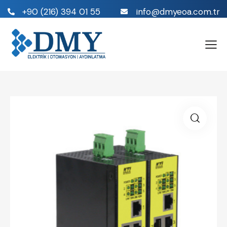
+90 (216) 394 01 55
info@dmyeoa.com.tr