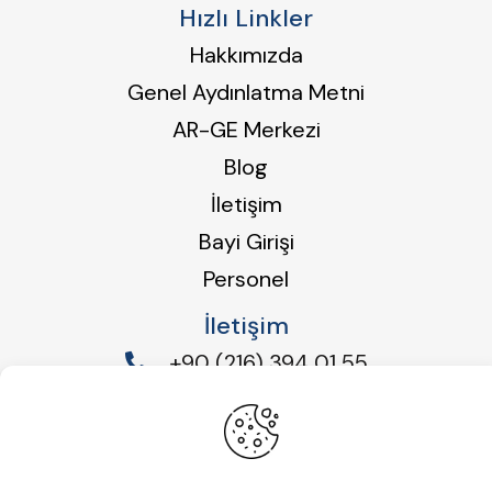
Hızlı Linkler
Hakkımızda
Genel Aydınlatma Metni
AR-GE Merkezi
Blog
İletişim
Bayi Girişi
Personel
İletişim
+90 (216) 394 01 55
info@dmyeoa.com.tr
Emek Mah.Ordu Cad.No:49/51 34885
Sancaktepe/İSTANBUL