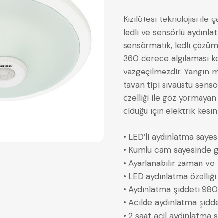
Kızılötesi teknolojisi ile 
ledli ve sensörlü aydınl
sensörmatik, ledli çözümü 
360 derece algılaması k
vazgeçilmezdir. Yangın me
tavan tipi sıvaüstü sen
özelliği ile göz yormayan a
olduğu için elektrik kesint
• LED’li aydınlatma sayesi
• Kumlu cam sayesinde g
• Ayarlanabilir zaman ve l
• LED aydınlatma özelliği 
• Aydınlatma şiddeti 98
• Acilde aydınlatma şidd
• 2 saat acil aydınlatma s