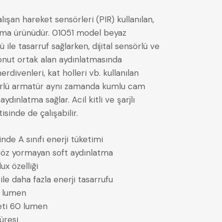
çalışan hareket sensörleri (PIR) kullanılan,
atma ürünüdür. 01051 model beyaz
ile tasarruf sağlarken, dijital sensörlü ve
onut ortak alan aydınlatmasında
rdivenleri, kat holleri vb. kullanılan
sörlü armatür aynı zamanda kumlu cam
ydınlatma sağlar. Acil kitli ve şarjlı
isinde de çalışabilir.
nde A sınıfı enerji tüketimi
öz yormayan soft aydınlatma
ux özelliği
ile daha fazla enerji tasarrufu
0 lumen
eti 60 lumen
üresi