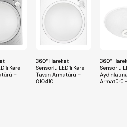
et
360° Hareket
360° Hare
D’li Kare
Sensörlü LED’li Kare
Sensörlü LE
türü –
Tavan Armatürü –
Aydınlatma
010410
Armatürü 