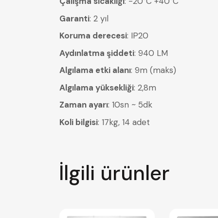
Çalışma sıcaklığı
: -20°C +40°C
Garanti
: 2 yıl
Koruma derecesi
: IP20
Aydınlatma şiddeti
: 940 LM
Algılama etki alanı
: 9m (maks)
Algılama yüksekliği
: 2,8m
Zaman ayarı
: 10sn ~ 5dk
Koli bilgisi
: 17kg, 14 adet
İlgili ürünler