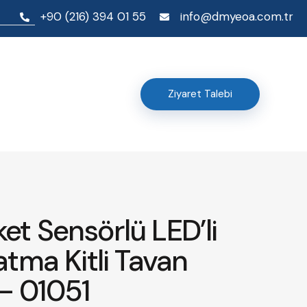
+90 (216) 394 01 55
info@dmyeoa.com.tr
Ziyaret Talebi
et Sensörlü LED’li
atma Kitli Tavan
– 01051