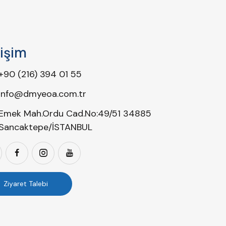
tişim
+90 (216) 394 01 55
info@dmyeoa.com.tr
Emek Mah.Ordu Cad.No:49/51 34885
Sancaktepe/İSTANBUL
Ziyaret Talebi