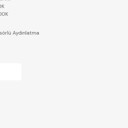
0K
500K
sörlü Aydınlatma