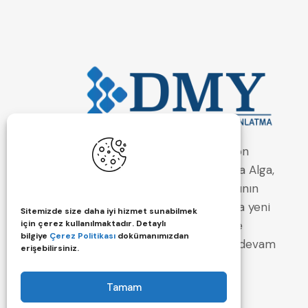
DMY Elektrik Otomasyon
Aydınlatma A.Ş. , 2020 yılında Alga,
Savior ve Na-De firmalarının
birleşmesiyle ticari hayatına yeni
Sitemizde size daha iyi hizmet sunabilmek
yerinde ve yeni ismiyle
için çerez kullanılmaktadır. Detaylı
bilgiye
Çerez Politikası
dokümanımızdan
faaliyetlerine hız kesmeden devam
erişebilirsiniz.
etmektedir.
Tamam