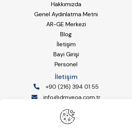
Hakkımızda
Genel Aydınlatma Metni
AR-GE Merkezi
Blog
İletişim
Bayi Girişi
Personel
İletişim
+90 (216) 394 01 55
info@dmyeoa.com.tr
Emek Mah.Ordu Cad.No:49/51 34885
Sancaktepe/İSTANBUL